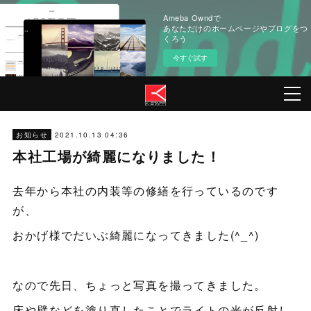
Ameba Owndで
あなただけのホームページやブログをつ
くろう
今すぐ試す
2021.10.13 04:36
お知らせ
本社工場が綺麗になりました！
去年から本社の内装等の修繕を行っているのです
が、
おかげ様でだいぶ綺麗になってきました(^_^)
なので先日、ちょっと写真を撮ってきました。
床や壁などを塗り直したことでライトの光が反射し